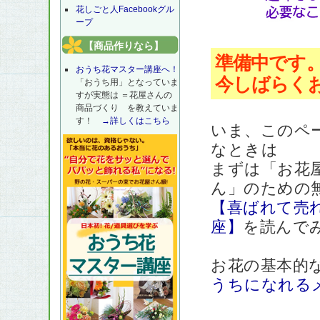
花しごと人Facebookグル
ープ
【商品作りなら】
準備中です
おうち花マスター講座へ！
今しばらく
「おうち用」となっていま
すが実態は ＝花屋さんの
商品づくり を教えていま
す！
→詳しくはこちら
いま、このペ
なときは
まずは「お花
ん」のための
【喜ばれて売
座】
を読んで
お花の基本的
うちになれる