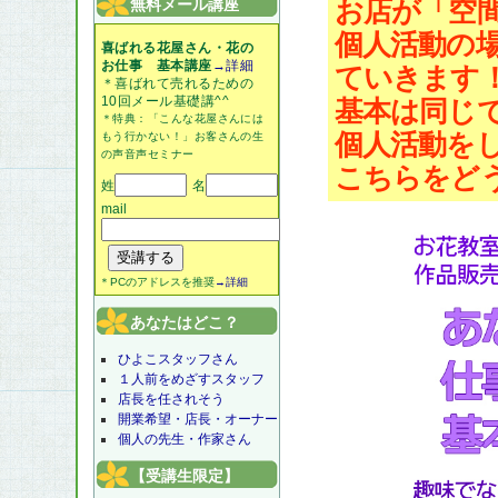
お店が「空
無料メール講座
個人活動の
喜ばれる花屋さん・花の
お仕事 基本講座
→詳細
ていきます
＊喜ばれて売れるための
10回メール基礎講^^
基本は同じ
＊特典：「こんな花屋さんには
個人活動を
もう行かない！」お客さんの生
の声音声セミナー
こちらをど
姓
名
mail
＊PCのアドレスを推奨
→詳細
あなたはどこ？
ひよこスタッフさん
１人前をめざすスタッフ
店長を任されそう
開業希望・店長・オーナー
個人の先生・作家さん
【受講生限定】