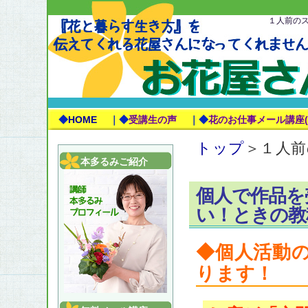
１人前の
◆
HOME
｜◆
受講生の声
｜◆
花のお仕事メール講座(
トップ
＞１人
本多るみご紹介
個人で作品を
い！ときの教
◆個人活動
ります！